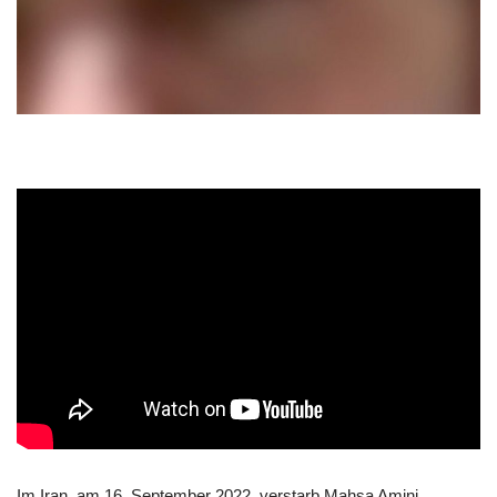
Im Iran, am 16. September 2022, verstarb Mahsa Amini,