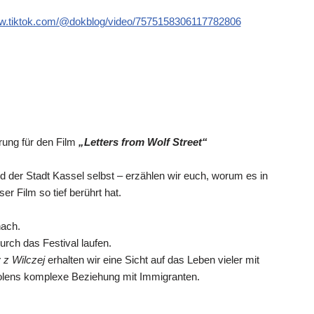
ww.tiktok.com/@dokblog/video/7575158306117782806
rung für den Film
„Letters from Wolf Street“
 der Stadt Kassel selbst – erzählen wir euch, worum es in
r Film so tief berührt hat.
nach.
rch das Festival laufen.
y z Wilczej
erhalten wir eine Sicht auf das Leben vieler mit
lens komplexe Beziehung mit Immigranten.