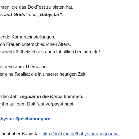
ilmen, die das DokFest zu bieten hat.
ls and Gods“
und
„Babystar“
.
!
nende Kameraeinstellungen,
on Frauen unterschiedlichen Alters.
 sowohl ästhetisch als auch Inhaltlich beeindruckt!
passend zum Thema ein.
r eine Realität die in unserer heutigen Zeit
nden Jahr
regulär in die Kinos
kommen.
r ihn auf dem DokFest verpasst habt.
bystar
#joschabongard
ericht über Babystar:
http://dokblog.de/babystar-von-joscha-