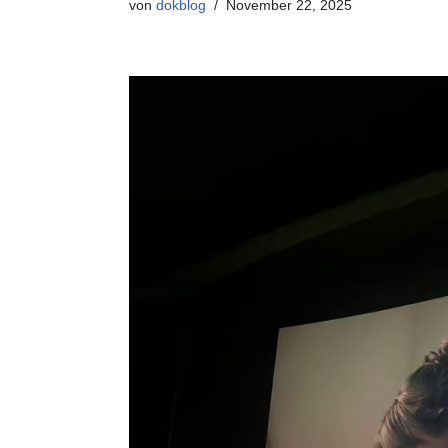
von
dokblog
November 22, 2025